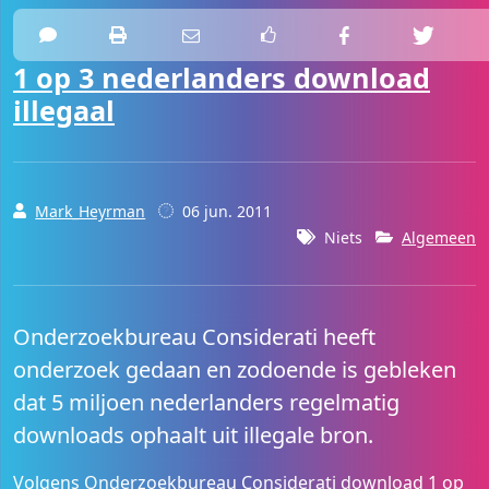
1 op 3 nederlanders download
illegaal
Mark_Heyrman
06 jun. 2011
Niets
Algemeen
Onderzoekbureau Considerati heeft
onderzoek gedaan en zodoende is gebleken
dat 5 miljoen nederlanders regelmatig
downloads ophaalt uit illegale bron.
Volgens Onderzoekbureau Considerati download 1 op