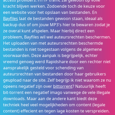
kracht blijven werken. Zodoende toch de keuze voor
een website voor het opslaan van bestanden. En
Bayfiles
laat de bestanden gewoon staan, ideaal als
backup dus of om jouw MP3's hier te bewaren zodat je
ze overal kunt afspelen. Maar hierbij direct een
probleem, Bayfiles wil wel auteursrechten beschermen.
Het uploaden van met auteursrechten beschermde
bestanden is niet toegestaan volgens de algemene
voorwaarden. Deze aanpak is begrijpelijk, echter
vreemd genoeg werd Rapidshare door een rechter niet
aansprakelijk gesteld voor schending van
auteursrechten van bestanden door haar gebruikers
geupload naar de site. Zelf begrijp ik niet waarom ze nu
opeens negatief zijn over
bittorrent
? Natuurlijk heeft
bit-torrent een negatief imago vanwege de vele illegale
downloads. Maar aan de andere kant biedt deze
techniek heel veel mogelijkheden om content (legale
content) effecient en tegen lage kosten te verspreiden.