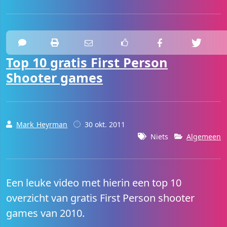
Top 10 gratis First Person
Shooter games
Mark_Heyrman
30 okt. 2011
Niets
Algemeen
Een leuke video met hierin een top 10
overzicht van gratis First Person shooter
games van 2010.