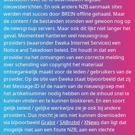
nieuwsberichten. En ook andere NZB aanmaak sites
werden met succes door BREIN offline gehaald. Maar
de content / de bestanden stonden wel gewoon nog op
de newsgroup servers. Maar ook dit lijkt niet langer het
geval. Momenteel hanteren veel nieuwsgroup
providers (waaronder Eweka Internet Services) een
Notice and Takedown beleid. Dit houdt in dat een
provider na het ontvangen van een correcte melding
over schending van copyright het materiaal
ontoegankelijk maakt voor de leden / gebruikers van de
provider. Op de site van Eweka staat bijvoorbeeld dat zij
het Message-ID of de naam van de nieuwsgroep met
het artikelnummer nodig hebben om de inhoud snel te
kunnen vinden en te kunnen blokkeren. En een soort
gelijk beleid / gelijke werkwijze zie je ook bij andere
providers. Dus mocht je iets niet kunnen downloaden
via bijvoorbeeld
Grabit
/
SABnzbd
/
XNews
dan ligt dat
mogelijk niet aan een foute NZB, aan een slechte