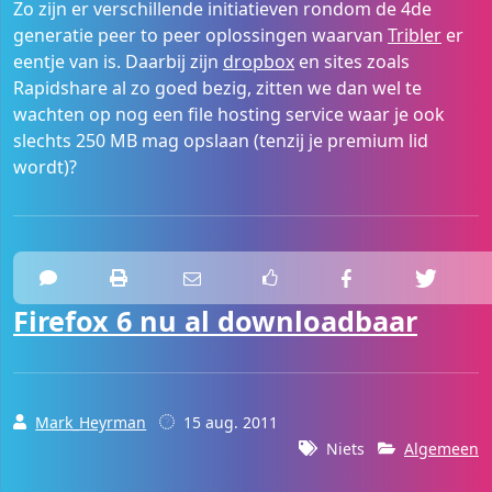
Zo zijn er verschillende initiatieven rondom de 4de
generatie peer to peer oplossingen waarvan
Tribler
er
eentje van is. Daarbij zijn
dropbox
en sites zoals
Rapidshare al zo goed bezig, zitten we dan wel te
wachten op nog een file hosting service waar je ook
slechts 250 MB mag opslaan (tenzij je premium lid
wordt)?
Firefox 6 nu al downloadbaar
Mark_Heyrman
15 aug. 2011
Niets
Algemeen