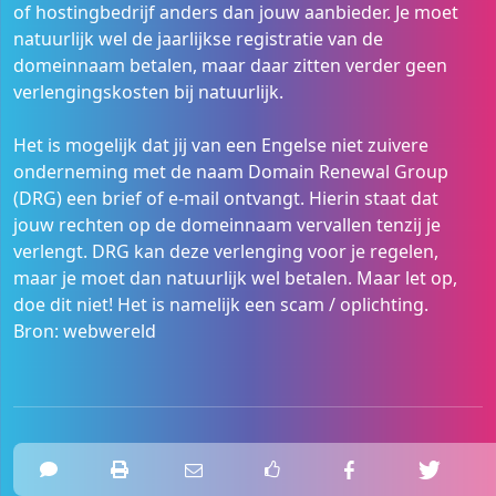
of hostingbedrijf anders dan jouw aanbieder. Je moet
natuurlijk wel de jaarlijkse registratie van de
domeinnaam betalen, maar daar zitten verder geen
verlengingskosten bij natuurlijk.
Het is mogelijk dat jij van een Engelse niet zuivere
onderneming met de naam Domain Renewal Group
(DRG) een brief of e-mail ontvangt. Hierin staat dat
jouw rechten op de domeinnaam vervallen tenzij je
verlengt. DRG kan deze verlenging voor je regelen,
maar je moet dan natuurlijk wel betalen. Maar let op,
doe dit niet! Het is namelijk een scam / oplichting.
Bron: webwereld