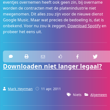
eventjes overnemen heeft ook geen zin, bij overname
worden de contracten met de platenindustrie niet
meegenomen. Dit alles zou zijn voor de nieuwe dienst
Google Music. Maar wat precies de bedoeling is, dat is
onbekend. Voor nu zou ik zeggen,
Download Spotify
en
probeer het eens uit.
Downloaden niet langer legaal?
Mark_Heyrman
11 apr. 2011
Niets
Algemeen