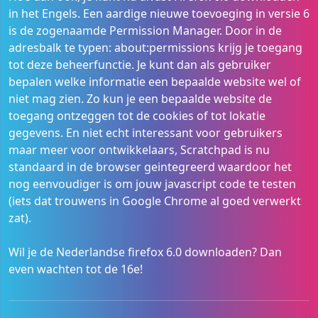
in het Engels. Een aardige nieuwe toevoeging in versie 6
is de zogenaamde Permission Manager. Door in de
adresbalk te typen: about:permissions krijg je toegang
tot deze beheerfunctie. Je kunt dan als gebruiker
bepalen welke informatie een bepaalde website wel of
niet mag zien. Zo kun je een bepaalde website de
toegang ontzeggen tot de cookies of tot lokatie
gegevens. En niet echt interessant voor gebruikers
maar meer voor ontwikkelaars, Scratchpad is nu
standaard in de browser geintegreerd waardoor het
nog eenvoudiger is om jouw javascript code te testen
(iets dat trouwens in Google Chrome al goed verwerkt
zat).
Wil je de Nederlandse firefox 6.0 downloaden? Dan
even wachten tot de 16e!