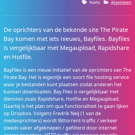
Niets
Algemeen
De oprichters van de bekende site The Pirate
Bay komen met iets nieuws, Bayfiles. Bayfiles
is vergelijkbaar met Megaupload, Rapidshare
en Hotfile.
BayFiles is een nieuw initiatief van de oprichters van The
Pirate Bay. Het is eigenlijk een soort file hosting service
waar je bestanden kunt plaatsen zodat anderen het
kunnen downloaden. Bay Files is vergelijkbaar met
diensten zoals Rapidshare, Hotfile en Megaupload.
Daarbij is het plan om qua functionaliteit te gaan lijken
op Dropbox. Volgens Fredrik Neij (1 van de
medeoprichters) wordt Bittorrent-traffic / verkeer
steeds vaker afgeknepen / gefilterd door internet
access providers. HTTP traffic zal gewoon op volle