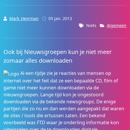
Mark_Heyrman
05 jan. 2013
Niets
Algemeen
Ook bij Nieuwsgroepen kun je niet meer
zomaar alles downloaden
Al een tijdje zie je reacties van mensen op
internet over het feit dat ze een bepaalde CD, film of
game niet meer kunnen downloaden via de
nieuwsgroepen. Lange tijd kon je ongestoord
downloaden via de bekende newsgroups. De enige
partijen die zo nu en dan werden aangepakt dat waren
de sites / tools die ertussen zaten. Een bekend
voorbeeld was FTD waar je onderling informatie kon
uitwisselen over de te downloaden digitale