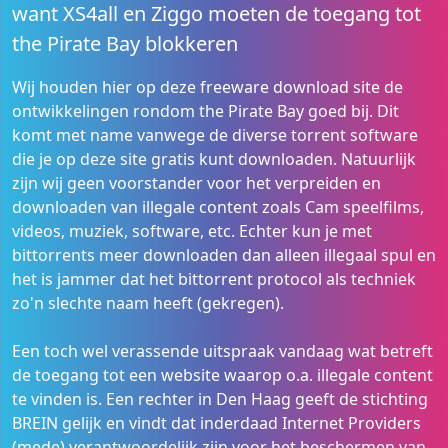
want XS4all en Ziggo moeten de toegang tot
the Pirate Bay blokkeren
Wij houden hier op deze freeware download site de
ontwikkelingen rondom the Pirate Bay goed bij. Dit
komt met name vanwege de diverse torrent software
die je op deze site gratis kunt downloaden. Natuurlijk
zijn wij geen voorstander voor het verpreiden en
downloaden van illegale content zoals Cam speelfilms,
videos, muziek, software, etc. Echter kun je met
bittorrents meer downloaden dan alleen illegaal spul en
het is jammer dat het bittorrent protocol als techniek
zo'n slechte naam heeft (gekregen).
Een toch wel verassende uitspraak vandaag wat betreft
de toegang tot een website waarop o.a. illegale content
te vinden is. Een rechter in Den Haag geeft de stichting
BREIN gelijk en vindt dat inderdaad Internet Providers
(mede) verantwoordelijk zijn voor het beschermen van