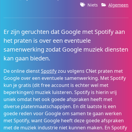
Niets
Algemeen
Er zijn geruchten dat Google met Spotify aan
het praten is over een eventuele
samenwerking zodat Google muziek diensten
kan gaan bieden.
De online dienst
Spotify
zou volgens CNet praten met
Google over een eventuele samenwerking. Met Spotify
kun je gratis (dit free account is echter wel met
beperkingen) muziek luisteren. Spotify is hierin vrij
uniek omdat het ook goede afspraken heeft met
diverse platenmaatschappijen. En dit laatste is een
goede reden voor Google om samen te gaan werken
met Spotify, want Google heeft deze goede afspraken
met de muziek industrie niet kunnen maken. En Spotify