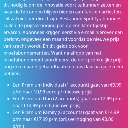
dit nodig is om de innovatie voort te kunnen zetten en
waarde te kunnen blijven bieden aan fans en artiesten.
Dit zal niet per direct zijn. Bestaande Spotify-abonnees
zullen de prijsverhoging pas op een later tijdstip
ervaren. Abonnees krijgen eerst via e-mail hierover een
bericht, ongeveer een maand voordat de nieuwe prijs
van kracht wordt. En dit geldt ook voor
proefabonnementen. Want na afloop van het
proefabonnement wordt eerst de oorspronkelijke prijs
nog een maand gehandhaafd en pas daarna ga je meer
betalen.
Een Premium Individual (1 account) gaat van €9,99
p/m naar 10,99 euro p/ (nieuwe prijs)
Een Premium Duo (2 accounts) gaat van 12,99 p/m
naar €14,99 p/m €(nieuwe prijs)
Een Premium Family (6 accounts) gaat van €14,99
p/m naar €17,99 p/m (prijsverhoging van €3,00
p/m!)