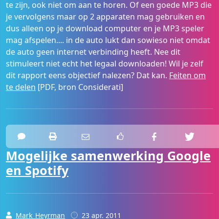
te zijn, ook niet om aan te horen. Of een goede MP3 die
je vervolgens maar op 2 apparaten mag gebruiken en
dus alleen op je download computer en je MP3 speler
mag afspelen.... in de auto lukt dan sowieso niet omdat
de auto geen internet verbinding heeft. Nee dit
stimuleert niet echt het legaal downloaden! Wil je zelf
dit rapport eens objectief nalezen? Dat kan.
Feiten om
te delen
[PDF, bron Considerati]
Mogelijke samenwerking Google
en Spotify
Mark_Heyrman
23 apr. 2011