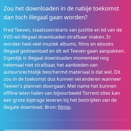
Zou het downloaden in de nabije toekomst
dan toch illegaal gaan worden?
Fred Teeven, staatssecretaris van justitie en lid van de
VVD wil illegaal downloaden strafbaar maken. Er
worden heel veel muziek albums, films en ebooks
illegaal gedownload en dit wil Teeven gaan aanpakken.
Eigenlijk is illegaal downloaden momenteel nog
helemaal niet strafbaar, het aanbieden van
auteursrechtelijk beschermd materiaal is dat wel. Dit
zou in de toekomst dus kunnen veranderen wanneer
Teeven's plannen doorgaan. Met name het kunnen
offline laten halen van bijvoorbeeld Torrent sites kan
een grote bijdrage leveren bij het bestrijden van de
illegale download. Bron:
filmio
.