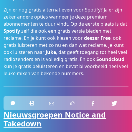
Zijn er nog gratis alternatieven voor Spotify? Ja er zijn
zeker andere opties wanneer je deze premium
abonnementen te duur vindt. Op de eerste plaats is dat
Spotify
zelf die ook een gratis versie bieden met
reclame. En je kunt ook kiezen voor
deezer
Free
, ook
gratis luisteren met zo nu en dan wat reclame. Je kunt
ook luisteren naar
Juke
, dat geeft toegang tot heel veel
radiozenders en is volledig gratis. En ook
Soundcloud
kun je gratis beluisteren en bevat bijvoorbeeld heel veel
leuke mixen van bekende nummers.
Nieuwsgroepen Notice and
Takedown