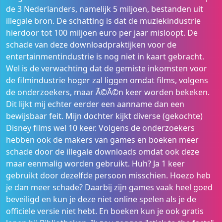
de 3 Nederlanders, namelijk 5 miljoen, bestanden uit
illegale bron. De schatting is dat de muziekindustrie
hierdoor tot 100 miljoen euro per jaar misloopt. De
schade van deze downloadpraktijken voor de
entertainmentindustrie is nog niet in kaart gebracht.
Wel is de verwachting dat de gemiste inkomsten voor
de filmindustrie hoger zal liggen omdat films, volgens
de onderzoekers, maar Ã©Ã©n keer worden bekeken.
Dit lijkt mij echter eerder een aanname dan een
bewijsbaar feit. Mijn dochter kijkt diverse (gekochte)
Disney films wel 10 keer. Volgens de onderzoekers
hebben ook de makers van games en boeken meer
schade door de illegale downloads omdat ook deze
maar eenmalig worden gebruikt. Huh? Ja 1 keer
gebruikt door dezelfde persoon misschien. Hoezo heb
je dan meer schade? Daarbij zijn games vaak heel goed
beveiligd en kun je deze niet online spelen als je de
officiele versie niet hebt. En boeken kun je ook gratis