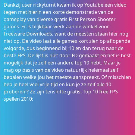
Dankzij user rickyturnt kwam ik op Youtube een video
tegen met hierin een korte demonstratie van de
gameplay van diverse gratis First Person Shooter
games. Er is blijkbaar werk aan de winkel voor
Freeware Downloads, want de meesten staan hier nog
niet op. De video laat alle games kort zien op aflopende
volgorde, dus beginnend bij 10 en dan terug naar de
beste FPS. De lijst is niet door FD gemaakt en het is best
mogelijk dat je zelf een andere top 10 hebt. Maar je
mag op basis van de video natuurlijk helemaal zelf
bepalen welke jou het meeste aanspreekt. Of misschien
heb je heel veel vrije tijd en kun je ze zelf alle 10
proberen!? Ze zijn tenslotte gratis. Top 10 free FPS
spellen 2010: