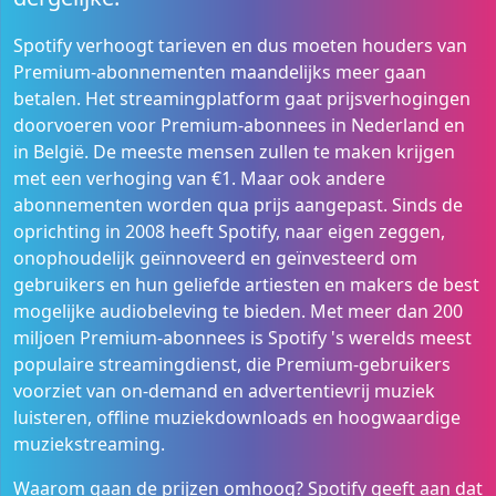
Spotify verhoogt tarieven en dus moeten houders van
Premium-abonnementen maandelijks meer gaan
betalen. Het streamingplatform gaat prijsverhogingen
doorvoeren voor Premium-abonnees in Nederland en
in België. De meeste mensen zullen te maken krijgen
met een verhoging van €1. Maar ook andere
abonnementen worden qua prijs aangepast. Sinds de
oprichting in 2008 heeft Spotify, naar eigen zeggen,
onophoudelijk geïnnoveerd en geïnvesteerd om
gebruikers en hun geliefde artiesten en makers de best
mogelijke audiobeleving te bieden. Met meer dan 200
miljoen Premium-abonnees is Spotify 's werelds meest
populaire streamingdienst, die Premium-gebruikers
voorziet van on-demand en advertentievrij muziek
luisteren, offline muziekdownloads en hoogwaardige
muziekstreaming.
Waarom gaan de prijzen omhoog? Spotify geeft aan dat