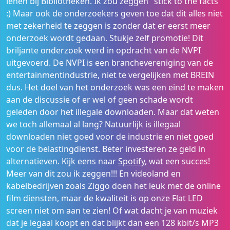
lenen bij Bibliotheken. Ik zou zeggen "stick to the facts"
:) Maar ook de onderzoekers geven toe dat dit alles niet
met zekerheid te zeggen is zonder dat er eerst meer
onderzoek wordt gedaan. Stukje zelf promotie! Dit
briljante onderzoek werd in opdracht van de NVPI
uitgevoerd. De NVPI is een branchevereniging van de
entertainmentindustrie, niet te vergelijken met BREIN
dus. Het doel van het onderzoek was een eind te maken
aan de discussie of er wel of geen schade wordt
geleden door het illegale downloaden. Maar dat weten
we toch allemaal al lang? Natuurlijk is illegaal
downloaden niet goed voor de industrie en niet goed
voor de belastingdienst. Beter investeren ze geld in
alternatieven. Kijk eens naar
Spotify
, wat een succes!
Meer van dit zou ik zeggen!!! En videoland en
kabelbedrijven zoals Ziggo doen het leuk met de online
film diensten, maar de kwaliteit is op onze Flat LED
screen niet om aan te zien! Of wat dacht je van muziek
dat je legaal koopt en dat blijkt dan een 128 kbit/s MP3