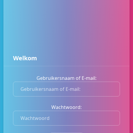
Welkom
Gebruikersnaam of E-mail:
G
e
b
r
Wachtwoord:
u
W
i
a
k
c