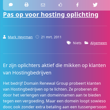
Pas op voor hosting oplichting
Mark_Heyrman
21 mrt. 2011
Niets
Algemeen
Er zijn oplichters aktief die mikken op klanten
van Hostingbedrijven
Het bedrijf Domain Renewal Group probeert klanten
van Hostingbedrijven op te lichten. Ze proberen dit
door het verlengen van domeinnamen aan te bieden
tegen een vergoeding. Maar een domein loopt sowieso
door, ook zonder extra betaling aan een tussenpersoon