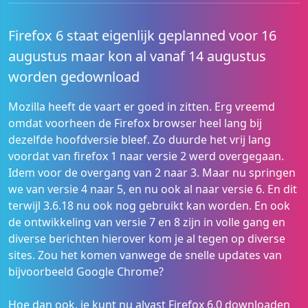
Firefox 6 staat eigenlijk geplanned voor 16
augustus maar kon al vanaf 14 augustus
worden gedownload
Mozilla heeft de vaart er goed in zitten. Erg vreemd
omdat voorheen de Firefox browser heel lang bij
dezelfde hoofdversie bleef. Zo duurde het vrij lang
voordat van firefox 1 naar versie 2 werd overgegaan.
Idem voor de overgang van 2 naar 3. Maar nu springen
we van versie 4 naar 5, en nu ook al naar versie 6. En dit
terwijl 3.6.18 nu ook nog gebruikt kan worden. En ook
de ontwikkeling van versie 7 en 8 zijn in volle gang en
diverse berichten hierover kom je al tegen op diverse
sites. Zou het komen vanwege de snelle updates van
bijvoorbeeld Google Chrome?
Hoe dan ook, je kunt nu alvast Firefox 6.0 downloaden