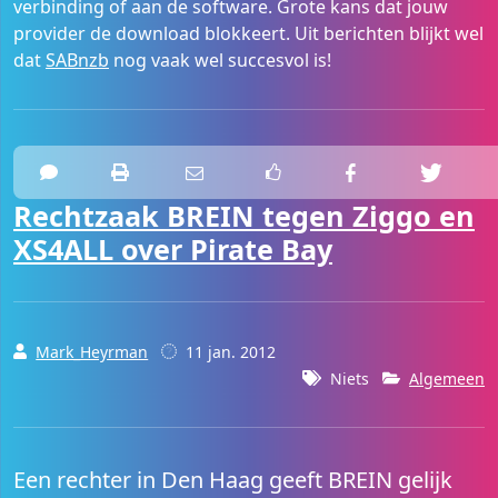
verbinding of aan de software. Grote kans dat jouw
provider de download blokkeert. Uit berichten blijkt wel
dat
SABnzb
nog vaak wel succesvol is!
Rechtzaak BREIN tegen Ziggo en
XS4ALL over Pirate Bay
Mark_Heyrman
11 jan. 2012
Niets
Algemeen
Een rechter in Den Haag geeft BREIN gelijk