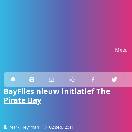
Meer..
BayFiles nieuw initiatief The
Pirate Bay
Mark_Heyrman
02 sep. 2011