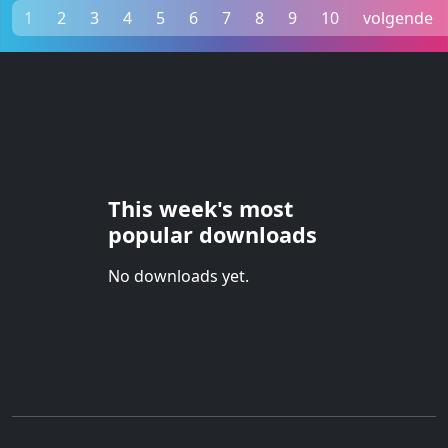
1
2
3
4
5
6
7
8
9
10
volgende
This week's most
popular downloads
No downloads yet.