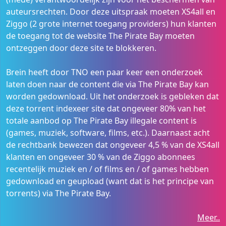
auteursrechten. Door deze uitspraak moeten XS4all en
Ziggo (2 grote internet toegang providers) hun klanten
de toegang tot de website The Pirate Bay moeten
ontzeggen door deze site te blokkeren.
Brein heeft door TNO een paar keer een onderzoek
laten doen naar de content die via The Pirate Bay kan
worden gedownload. Uit het onderzoek is gebleken dat
deze torrent indexeer site dat ongeveer 80% van het
totale aanbod op The Pirate Bay illegale content is
(games, muziek, software, films, etc.). Daarnaast acht
de rechtbank bewezen dat ongeveer 4,5 % van de XS4all
klanten en ongeveer 30 % van de Ziggo abonnees
recentelijk muziek en / of films en / of games hebben
gedownload en geupload (want dat is het principe van
torrents) via The Pirate Bay.
Meer..