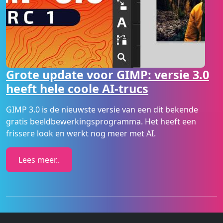
Grote update voor GIMP: versie 3.0
heeft hele coole AI-trucs
GIMP 3.0 is de nieuwste versie van een dit bekende
gratis beeldbewerkingsprogramma. Het heeft een
frissere look en werkt nog meer met AI.
Lees meer..