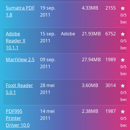
Sumatra PDF
19 sep.
4.33MB
2155
1.8
2011
0/5 :
beoo
Adobe
15 sep.
Adobe
21.93MB
6752
Reader X
2011
0/5 :
10.1.1
beoo
MartView 2.5
09 sep.
27.94MB
1989
2011
0/5 :
beoo
Foxit Reader
28 mei
3.60MB
3014
5.0.1
2011
0/5 :
beoo
PDF995
14 mei
2.38MB
1987
Printer
2011
0/5 :
Driver 10.0
beoo