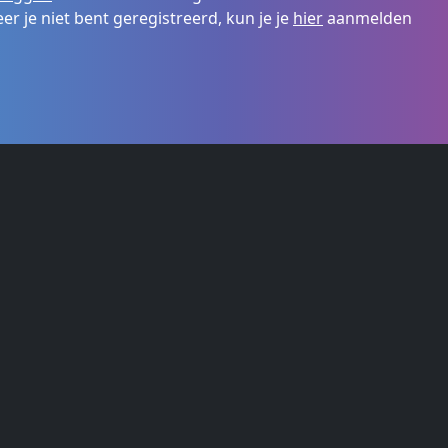
r je niet bent geregistreerd, kun je je
hier
aanmelden