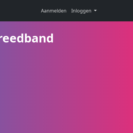
Aanmelden
Inloggen
breedband