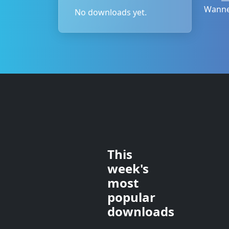
Wannee
No downloads yet.
This
week's
most
popular
downloads