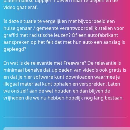
platenmaatschappijen hoeven maar te piepen en de
video gaat eraf.
Is deze situatie te vergelijken met bijvoorbeeld een
huiseigenaar / gemeente verantwoordelijk stellen voor
graffiti met racistische leuzen? Of een autofabrikant
aanspreken op het feit dat met hun auto een aanslag is
gepleegd?
En wat is de relevantie met Freeware? De relevantie is
minimaal behalve dat uploaden van video's ook gratis is
en dat je hier software kunt downloaden waarmee je
illegaal materiaal kunt ophalen en verspreiden. Laten
we ons zelf aan de wet houden en dan blijven de
vrijheden die we nu hebben hopelijk nog lang bestaan.