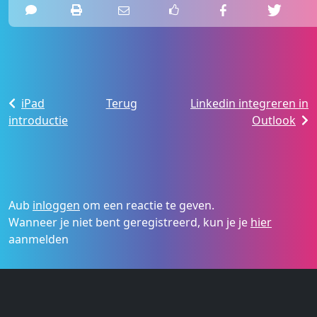
iPad
Terug
Linkedin integreren in
introductie
Outlook
Aub
inloggen
om een reactie te geven.
Wanneer je niet bent geregistreerd, kun je je
hier
aanmelden