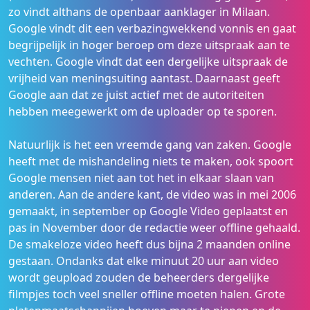
zo vindt althans de openbaar aanklager in Milaan.
Google vindt dit een verbazingwekkend vonnis en gaat
begrijpelijk in hoger beroep om deze uitspraak aan te
vechten. Google vindt dat een dergelijke uitspraak de
vrijheid van meningsuiting aantast. Daarnaast geeft
Google aan dat ze juist actief met de autoriteiten
hebben meegewerkt om de uploader op te sporen.
Natuurlijk is het een vreemde gang van zaken. Google
heeft met de mishandeling niets te maken, ook spoort
Google mensen niet aan tot het in elkaar slaan van
anderen. Aan de andere kant, de video was in mei 2006
gemaakt, in september op Google Video geplaatst en
pas in November door de redactie weer offline gehaald.
De smakeloze video heeft dus bijna 2 maanden online
gestaan. Ondanks dat elke minuut 20 uur aan video
wordt geupload zouden de beheerders dergelijke
filmpjes toch veel sneller offline moeten halen. Grote