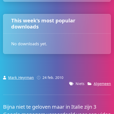
:
This week's most popular
downloads
No downloads yet.
Mark_Heyrman
24 feb. 2010
Niets
Algemeen
Bijna niet te geloven maar in Italie zijn 3