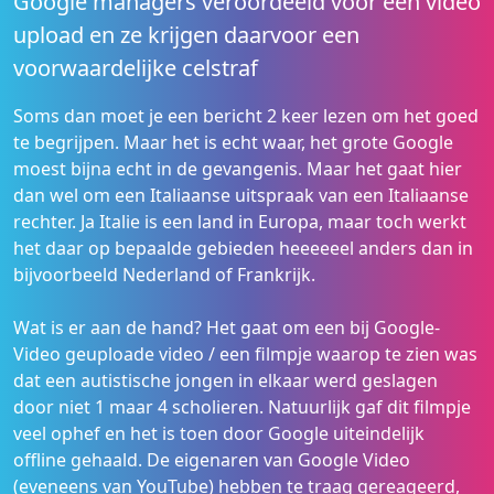
Google managers veroordeeld voor een video
upload en ze krijgen daarvoor een
voorwaardelijke celstraf
Soms dan moet je een bericht 2 keer lezen om het goed
te begrijpen. Maar het is echt waar, het grote Google
moest bijna echt in de gevangenis. Maar het gaat hier
dan wel om een Italiaanse uitspraak van een Italiaanse
rechter. Ja Italie is een land in Europa, maar toch werkt
het daar op bepaalde gebieden heeeeeel anders dan in
bijvoorbeeld Nederland of Frankrijk.
Wat is er aan de hand? Het gaat om een bij Google-
Video geuploade video / een filmpje waarop te zien was
dat een autistische jongen in elkaar werd geslagen
door niet 1 maar 4 scholieren. Natuurlijk gaf dit filmpje
veel ophef en het is toen door Google uiteindelijk
offline gehaald. De eigenaren van Google Video
(eveneens van YouTube) hebben te traag gereageerd,