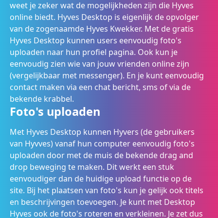
weet je zeker wat de mogelijkheden zijn die Hyves
online biedt. Hyves Desktop is eigenlijk de opvolger
van de zogenaamde Hyves Kwekker. Met de gratis
Hyves Desktop kunnen users eenvoudig foto's
uploaden naar hun profiel pagina. Ook kun je
eenvoudig zien wie van jouw vrienden online zijn
(vergelijkbaar met messenger). En je kunt eenvoudig
contact maken via een chat bericht, sms of via de
bekende krabbel.
Foto's uploaden
Met Hyves Desktop kunnen Hyvers (de gebruikers
van Hyvves) vanaf hun computer eenvoudig foto's
uploaden door met de muis de bekende drag and
drop beweging te maken. Dit werkt een stuk
eenvoudiger dan de huidige upload functie op de
site. Bij het plaatsen van foto's kun je gelijk ook titels
en beschrijvingen toevoegen. Je kunt met Desktop
Hyves ook de foto's roteren en verkleinen. Je zet dus