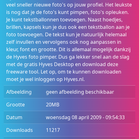
veel sneller nieuwe foto's op jouw profiel. Het leukste
is nog dat je de foto's kunt pimpen, foto's opleuken.
Je kunt tekstballonnen toevoegen. Naast hoedjes,
brillen, kapsels kun je dus ook een tekstballon aan je
foto toevoegen. De tekst kun je natuurlijk helemaal
zelf invullen en vervolgens ook nog aanpassen in
kleur, font en grootte. Dit is allemaal mogelijk dankzij
de Hyves foto pimper. Dus ga lekker snel aan de slag
met de gratis Hyves Desktop en download deze
freeware tool. Let op, om te kunnen downloaden
moet je wel inloggen op Hyves.nl.
Afbeelding
geen afbeelding beschikbaar
Grootte
20MB
Datum
woensdag 08 april 2009 - 09:54:33
Downloads
11217