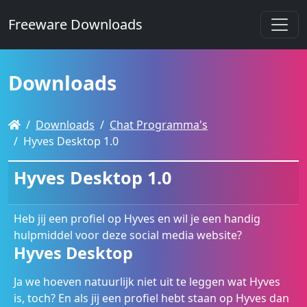
Freeware Downloads
Downloads
Downloads
Chat Programma's
Hyves Desktop 1.0
Hyves Desktop 1.0
Heb jij een profiel op Hyves en wil je een handig
hulpmiddel voor deze social media website?
Hyves Desktop
Ja we hoeven natuurlijk niet uit te leggen wat Hyves
is, toch? En als jij een profiel hebt staan op Hyves dan