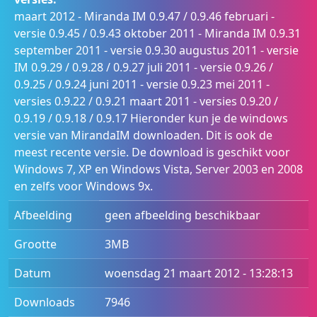
maart 2012 - Miranda IM 0.9.47 / 0.9.46 februari -
versie 0.9.45 / 0.9.43 oktober 2011 - Miranda IM 0.9.31
september 2011 - versie 0.9.30 augustus 2011 - versie
IM 0.9.29 / 0.9.28 / 0.9.27 juli 2011 - versie 0.9.26 /
0.9.25 / 0.9.24 juni 2011 - versie 0.9.23 mei 2011 -
versies 0.9.22 / 0.9.21 maart 2011 - versies 0.9.20 /
0.9.19 / 0.9.18 / 0.9.17 Hieronder kun je de windows
versie van MirandaIM downloaden. Dit is ook de
meest recente versie. De download is geschikt voor
Windows 7, XP en Windows Vista, Server 2003 en 2008
en zelfs voor Windows 9x.
Afbeelding
geen afbeelding beschikbaar
Grootte
3MB
Datum
woensdag 21 maart 2012 - 13:28:13
Downloads
7946