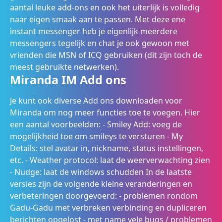
aantal leuke add-ons en ook het uiterlijk is volledig
naar eigen smaak aan te passen. Met deze ene
instant messenger heb je eigenlijk meerdere
messengers tegelijk en chat je ook gewoon met
vrienden die MSN of ICQ gebruiken (dit zijn toch de
meest gebruikte netwerken).
Miranda IM Add ons
Je kunt ook diverse Add ons downloaden voor
Miranda om nog meer functies toe te voegen. Hier
een aantal voorbeelden: - Smiley Add: voeg de
mogelijkheid toe om smileys te versturen - My
Details: stel avatar in, nickname, status instellingen,
etc. - Weather protocol: laat de weerverwachting zien
- Nudge: laat de windows schudden In de laatste
versies zijn de volgende kleine veranderingen en
verbeteringen doorgevoerd: - problemen rondom
Gadu-Gadu met verbreken verbinding en dupliceren
berichten opgelost - met name vele bugs / problemen