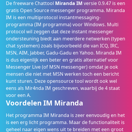
De freeware Chattool
Miranda IM
versie 0.9.47 is een
gratis Open Source messenger programma. Miranda
IM is een multiprotocol instantmessaging-
programma (IM programma) voor Windows. Multi
protocol wil zeggen dat deze instant messenger
ondersteuning biedt aan meerdere netwerken (typen
chat systemen) zoals bijvoorbeeld die van ICQ, IRC,
MSN, AIM, Jabber, Gadu-Gadu en Yahoo. Miranda IM
is dus eigenlijk een beter en gratis alternatief voor
Messenger Live (of MSN messenger) omdat je ook
mensen die niet met MSN werken toch een bericht
kunt sturen. Deze opensource tool wordt ook wel
eens als Mir4nda IM geschreven, waarbij de 4 staat
voor een A.
Voordelen IM Miranda
Het programma IM Miranda is zeer eenvoudig en het
is een erg licht programma. Maar de functionaliteit is
geheel naar eigen wens uit te breiden met een groot