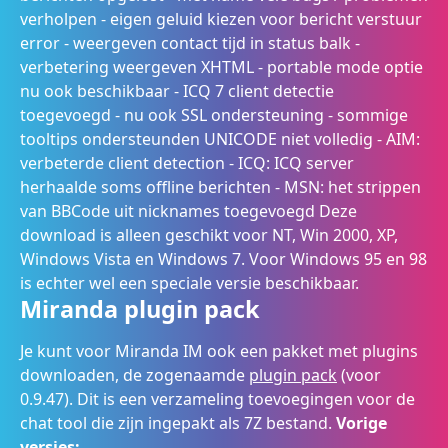
verholpen - eigen geluid kiezen voor bericht verstuur
error - weergeven contact tijd in status balk -
verbetering weergeven XHTML - portable mode optie
nu ook beschikbaar - ICQ 7 client detectie
toegevoegd - nu ook SSL ondersteuning - sommige
tooltips ondersteunden UNICODE niet volledig - AIM:
verbeterde client detection - ICQ: ICQ server
herhaalde soms offline berichten - MSN: het strippen
van BBCode uit nicknames toegevoegd Deze
download is alleen geschikt voor NT, Win 2000, XP,
Windows Vista en Windows 7. Voor Windows 95 en 98
is echter wel een speciale versie beschikbaar.
Miranda plugin pack
Je kunt voor Miranda IM ook een pakket met plugins
downloaden, de zogenaamde
plugin pack
(voor
0.9.47). Dit is een verzameling toevoegingen voor de
chat tool die zijn ingepakt als 7Z bestand.
Vorige
versies: