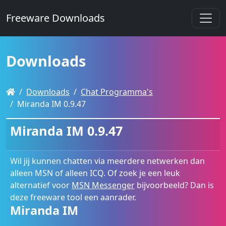
Freeware Downloads
Downloads
Downloads
Chat Programma's
Miranda IM 0.9.47
Miranda IM 0.9.47
Wil jij kunnen chatten via meerdere netwerken dan
alleen MSN of alleen ICQ. Of zoek je een leuk
alternatief voor
MSN Messenger
bijvoorbeeld? Dan is
deze freeware tool een aanrader.
Miranda IM