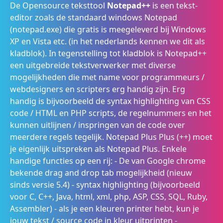
De Opensource teksttool
Notepad++
is een tekst-
editor zoals de standaard windows Notepad
(notepad.exe) die gratis is meegeleverd bij Windows
XP en Vista etc. (in het nederlands kennen we dit als
kladblok). In tegenstelling tot kladblok is Notepad++
een uitgebreide tekstverwerker met diverse
mogelijkheden die met name voor programmeurs /
webdesigners en scripters erg handig zijn. Erg
handig is bijvoorbeeld de syntax highlighting van CSS
code / HTML en PHP scripts, de regelnummers en het
kunnen uitlijnen / inspringen van de code over
meerdere regels tegelijk. Notepad Plus Plus (++) moet
je eigenlijk uitspreken als Notepad Plus. Enkele
handige functies op een rij: - De van Google chrome
bekende drag and drop tab mogelijkheid (nieuw
sinds versie 5.4) - syntax highlighting (bijvoorbeeld
voor C, C++, Java, html, xml, php, ASP, CSS, SQL, Ruby,
Assembler) - als je een kleuren printer hebt, kun je
jouw tekst / source code in kleur uitprinten -