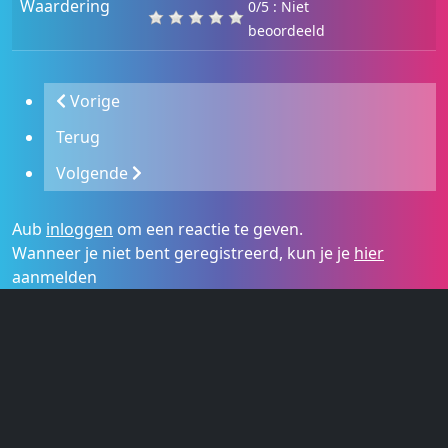
Waardering
0/5 : Niet
beoordeeld
Vorige
Terug
Volgende
Aub
inloggen
om een reactie te geven.
Wanneer je niet bent geregistreerd, kun je je
hier
aanmelden