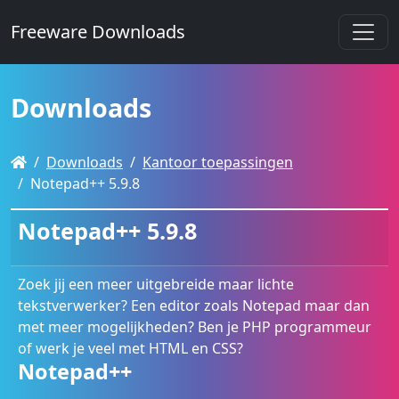
Freeware Downloads
Downloads
Downloads
Kantoor toepassingen
Notepad++ 5.9.8
Notepad++ 5.9.8
Zoek jij een meer uitgebreide maar lichte
tekstverwerker? Een editor zoals Notepad maar dan
met meer mogelijkheden? Ben je PHP programmeur
of werk je veel met HTML en CSS?
Notepad++