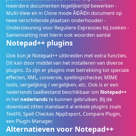
meerdere documenten tegelijkertijd bewerken -
Multi-View en in Clone mode Ã©Ã©n document op
twee verschillende plaatsen onderhouden -
Ondersteuning voor Reguliere Expressies bij zoeken -
Samenvatting met hierin ook woorden aantal
Notepad++ plugins
Ook kun je Notepad++ uitbreiden met extra functies.
Dit kan door middel van het installeren van diverse
plugins. Zo zijn er plugins met betrekking tot speciale
effecten, XML, conversie, spellingschecker, MIME
tools, vergelijking / vergelijken, etc. Ook is er een
nederlands taalbestand beschikbaar om
Notepad++
in het
nederlands
te kunnen gebruiken. Bij de
download zitten standaard al enkele plugins zoals
TextFX, Spell Checker, NppExport, Compare Plugin,
een Plugin Manager.
Alternatieven voor Notepad++