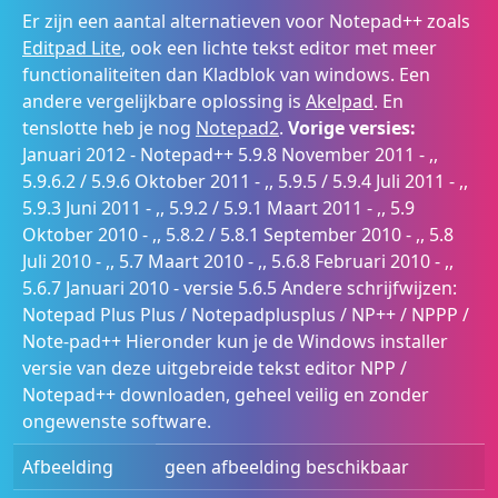
Er zijn een aantal alternatieven voor Notepad++ zoals
Editpad Lite
, ook een lichte tekst editor met meer
functionaliteiten dan Kladblok van windows. Een
andere vergelijkbare oplossing is
Akelpad
. En
tenslotte heb je nog
Notepad2
.
Vorige versies:
Januari 2012 - Notepad++ 5.9.8 November 2011 - ,,
5.9.6.2 / 5.9.6 Oktober 2011 - ,, 5.9.5 / 5.9.4 Juli 2011 - ,,
5.9.3 Juni 2011 - ,, 5.9.2 / 5.9.1 Maart 2011 - ,, 5.9
Oktober 2010 - ,, 5.8.2 / 5.8.1 September 2010 - ,, 5.8
Juli 2010 - ,, 5.7 Maart 2010 - ,, 5.6.8 Februari 2010 - ,,
5.6.7 Januari 2010 - versie 5.6.5 Andere schrijfwijzen:
Notepad Plus Plus / Notepadplusplus / NP++ / NPPP /
Note-pad++ Hieronder kun je de Windows installer
versie van deze uitgebreide tekst editor NPP /
Notepad++ downloaden, geheel veilig en zonder
ongewenste software.
Afbeelding
geen afbeelding beschikbaar