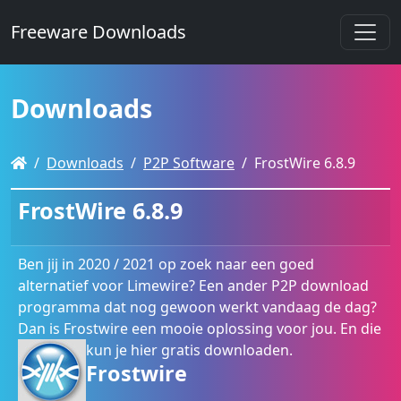
Freeware Downloads
Downloads
Downloads
P2P Software
FrostWire 6.8.9
FrostWire 6.8.9
Ben jij in 2020 / 2021 op zoek naar een goed
alternatief voor Limewire? Een ander P2P download
programma dat nog gewoon werkt vandaag de dag?
Dan is Frostwire een mooie oplossing voor jou. En die
kun je hier gratis downloaden.
Frostwire