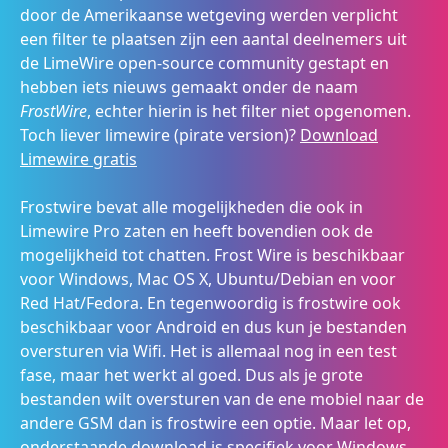
door de Amerikaanse wetgeving werden verplicht
een filter te plaatsen zijn een aantal deelnemers uit
de LimeWire open-source community gestapt en
hebben iets nieuws gemaakt onder de naam
FrostWire
, echter hierin is het filter niet opgenomen.
Toch liever limewire (pirate version)?
Download
Limewire gratis
Frostwire bevat alle mogelijkheden die ook in
Limewire Pro zaten en heeft bovendien ook de
mogelijkheid tot chatten. Frost Wire is beschikbaar
voor Windows, Mac OS X, Ubuntu/Debian en voor
Red Hat/Fedora. En tegenwoordig is frostwire ook
beschikbaar voor Android en dus kun je bestanden
oversturen via Wifi. Het is allemaal nog in een test
fase, maar het werkt al goed. Dus als je grote
bestanden wilt oversturen van de ene mobiel naar de
andere GSM dan is frostwire een optie. Maar let op,
onderstaande download is specifiek voor Windows