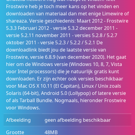
Frostwire heb je toch meer kans op het vinden en
downloaden van materiaal dan met enige Limewire of
shareaza. Versie geschiedenis: Maart 2012 - Frostwire
5.3.3 Februari 2012 - versie 5.3.2 december 2011 -
versie 5.2.11 november 2011 - versies 5.2.8 / 5.2.7
oktober 2011 - versie 5.2.3 / 5.2.2 / 5.2.1 De
downloadlink biedt jou de laatste versie van
Frostwire, versie 6.8.9 (van december 2020). Het gaat
hier om de Windows versie (Windows 10, 8, 7, Vista
voor Intel processors) die je natuurlijk gratis kunt
downloaden. Er zijn echter ook versies beschikbaar
voor Mac OS X 10.11 (El Capitan), Linux / Unix zoals
Solaris (64-bit), Android 5.0 (Lollypop) of latere versie
of als Tarball Bundle. Nogmaals, hieronder Frostwire
voor Windows.
Afbeelding
geen afbeelding beschikbaar
Grootte
48MB