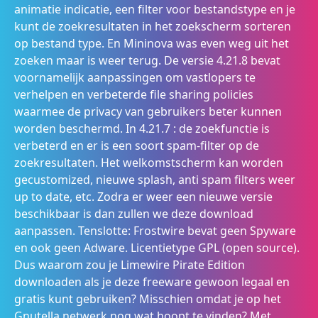
animatie indicatie, een filter voor bestandstype en je
kunt de zoekresultaten in het zoekscherm sorteren
op bestand type. En Mininova was even weg uit het
zoeken maar is weer terug. De versie 4.21.8 bevat
voornamelijk aanpassingen om vastlopers te
verhelpen en verbeterde file sharing policies
waarmee de privacy van gebruikers beter kunnen
worden beschermd. In 4.21.7 : de zoekfunctie is
verbeterd en er is een soort spam-filter op de
zoekresultaten. Het welkomstscherm kan worden
gecustomized, nieuwe splash, anti spam filters weer
up to date, etc. Zodra er weer een nieuwe versie
beschikbaar is dan zullen we deze download
aanpassen. Tenslotte: Frostwire bevat geen Spyware
en ook geen Adware. Licentietype GPL (open source).
Dus waarom zou je Limewire Pirate Edition
downloaden als je deze freeware gewoon legaal en
gratis kunt gebruiken? Misschien omdat je op het
Gnutella netwerk nog wat hoopt te vinden? Met