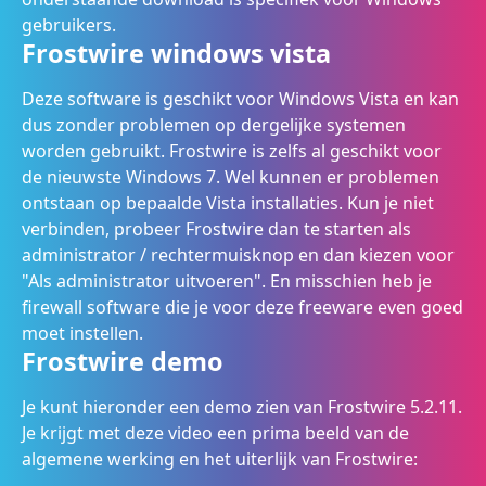
gebruikers.
Frostwire windows vista
Deze software is geschikt voor Windows Vista en kan
dus zonder problemen op dergelijke systemen
worden gebruikt. Frostwire is zelfs al geschikt voor
de nieuwste Windows 7. Wel kunnen er problemen
ontstaan op bepaalde Vista installaties. Kun je niet
verbinden, probeer Frostwire dan te starten als
administrator / rechtermuisknop en dan kiezen voor
"Als administrator uitvoeren". En misschien heb je
firewall software die je voor deze freeware even goed
moet instellen.
Frostwire demo
Je kunt hieronder een demo zien van Frostwire 5.2.11.
Je krijgt met deze video een prima beeld van de
algemene werking en het uiterlijk van Frostwire: