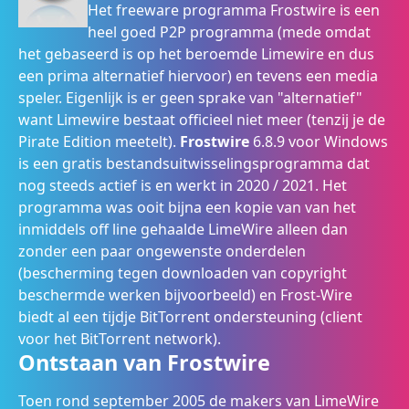
Het freeware programma Frostwire is een
heel goed P2P programma (mede omdat
het gebaseerd is op het beroemde Limewire en dus
een prima alternatief hiervoor) en tevens een media
speler. Eigenlijk is er geen sprake van "alternatief"
want Limewire bestaat officieel niet meer (tenzij je de
Pirate Edition meetelt).
Frostwire
6.8.9 voor Windows
is een gratis bestandsuitwisselingsprogramma dat
nog steeds actief is en werkt in 2020 / 2021. Het
programma was ooit bijna een kopie van van het
inmiddels off line gehaalde LimeWire alleen dan
zonder een paar ongewenste onderdelen
(bescherming tegen downloaden van copyright
beschermde werken bijvoorbeeld) en Frost-Wire
biedt al een tijdje BitTorrent ondersteuning (client
voor het BitTorrent network).
Ontstaan van Frostwire
Toen rond september 2005 de makers van LimeWire