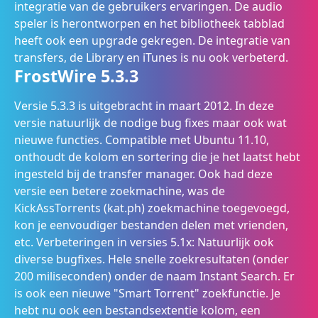
integratie van de gebruikers ervaringen. De audio
speler is herontworpen en het bibliotheek tabblad
heeft ook een upgrade gekregen. De integratie van
transfers, de Library en iTunes is nu ook verbeterd.
FrostWire 5.3.3
Versie 5.3.3 is uitgebracht in maart 2012. In deze
versie natuurlijk de nodige bug fixes maar ook wat
nieuwe functies. Compatible met Ubuntu 11.10,
onthoudt de kolom en sortering die je het laatst hebt
ingesteld bij de transfer manager. Ook had deze
versie een betere zoekmachine, was de
KickAssTorrents (kat.ph) zoekmachine toegevoegd,
kon je eenvoudiger bestanden delen met vrienden,
etc. Verbeteringen in versies 5.1x: Natuurlijk ook
diverse bugfixes. Hele snelle zoekresultaten (onder
200 miliseconden) onder de naam Instant Search. Er
is ook een nieuwe "Smart Torrent" zoekfunctie. Je
hebt nu ook een bestandsextentie kolom, een