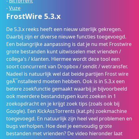
-
BitTorrent
-
Vuze
FrostWire 5.3.x
De 5.3.x reeks heeft een nieuw uiterlijk gekregen.
Daarbij zijn er diverse nieuwe functies toegevoegd.
Een belangrijke aanpassing is dat je nu met Frostwire
grote bestanden kunt uitwisselen met vrienden /
collega's / klanten. Hiermee wordt deze tool een
soort concurrent van Dropbox / sendit / wetransfer.
Nadeel is natuurlijk wel dat beide partijen Frost wire
geÃ¯nstalleerd moeten hebben. Ook is in 5.3.x een
betere zoekfunctie gemaakt waarbij je bijvoorbeeld
ook meerdere bestandstypen kunt zoeken in 1
zoekopdracht en je krijgt zoek tips (zoals ook bij
Google). Een KickAssTorrents (kat.ph) zoekmachine
toegevoegd. En natuurlijk zijn heel veel problemen en
bugs verholpen. Hoe deel je eenvoudig grote
bestanden met vrienden? De video hieronder laat